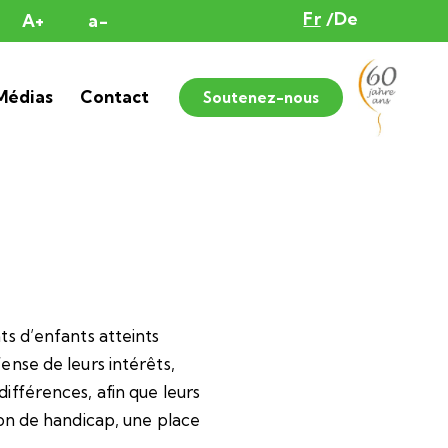
Fr
De
A+
a-
Médias
Contact
Soutenez-nous
ts d’enfants atteints
ense de leurs intérêts,
ifférences, afin que leurs
ion de handicap, une place