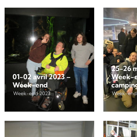
25-26 m
01-02 avril 2023 –
Week-
Week-end
camping
Week-end 2023
Week-end