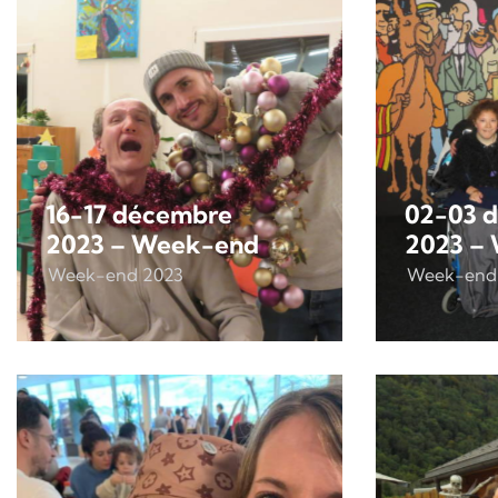
16-17 décembre
02-03 
2023 – Week-end
2023 –
Week-end 2023
Week-end