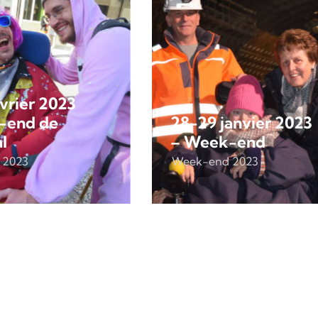
évrier 2023
-end de
28-29 janvier 2023
l
– Week-end
 2023
Week-end 2023