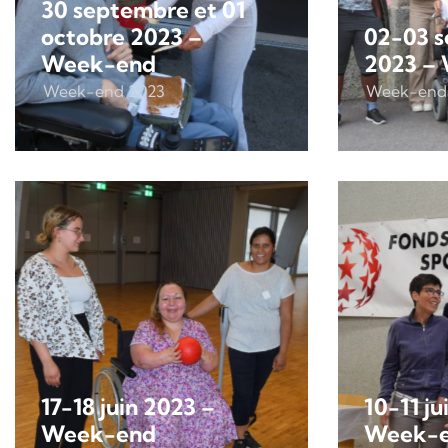
30 septembre et 01
octobre 2023 –
02-03 
Week-end
2023 –
Week-end 2023
Week-end
17-18 juin 2023 –
10-11 ju
Week-end
Week-