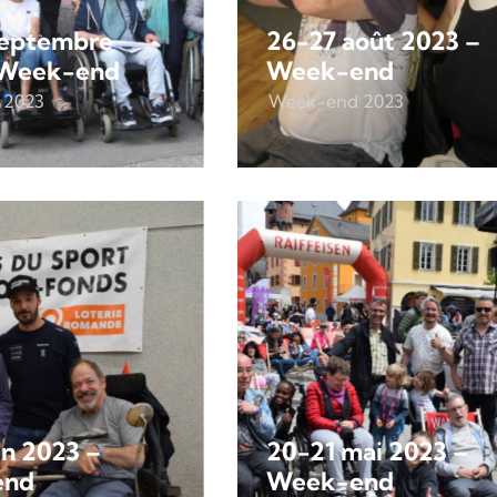
septembre
26-27 août 2023 –
 Week-end
Week-end
 2023
Week-end 2023
in 2023 –
20-21 mai 2023 –
end
Week-end