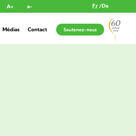
Fr
De
A+
a-
Médias
Contact
Soutenez-nous