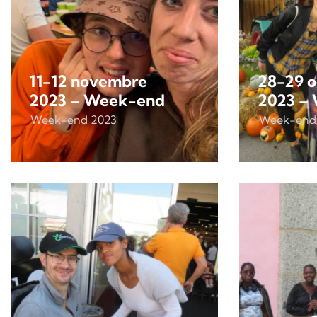
11-12 novembre
28-29 o
2023 – Week-end
2023 –
Week-end 2023
Week-end