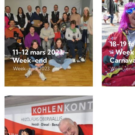
18-19 f
11-12 mars 2023 –
– Week
Week-end
Carnava
Week-end 2023
Week-end