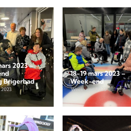
ars 2023 –
end
18-19 mars 2023 –
 Brigerbad
Week-end
 2023
Week-end 2023