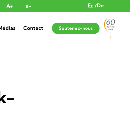
Fr
De
A+
a-
Médias
Contact
Soutenez-nous
k-