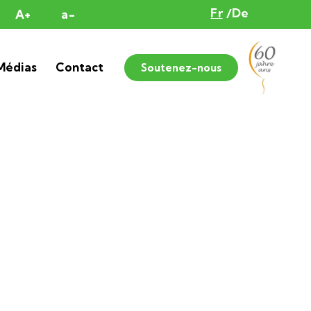
Fr
De
A+
a-
Médias
Contact
Soutenez-nous