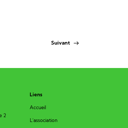
Suivant
Liens
Accueil
e 2
L’association