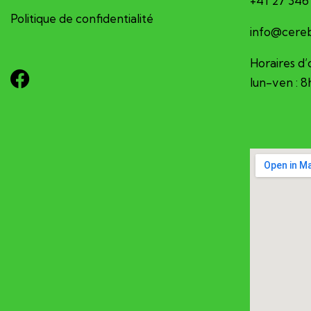
+41 27 346
Politique de confidentialité
hc.sv-larb
Horaires d’
lun-ven : 