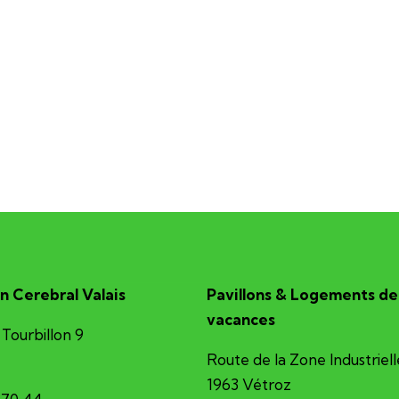
n Cerebral Valais
Pavillons & Logements de
vacances
Tourbillon 9
Route de la Zone Industriell
1963 Vétroz