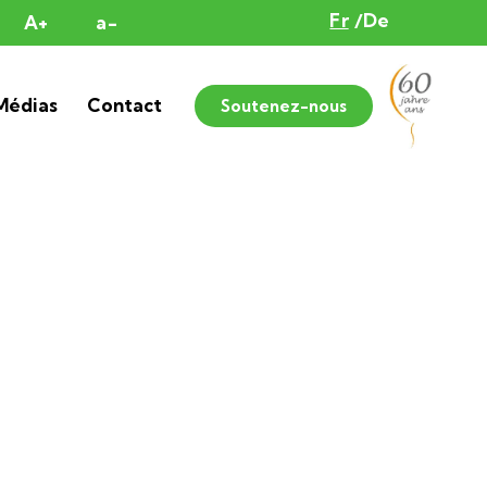
Fr
De
A+
a-
Médias
Contact
Soutenez-nous