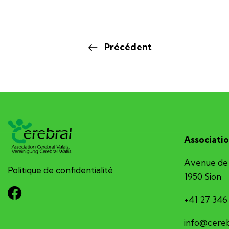
Précédent
Associatio
Avenue de 
Politique de confidentialité
1950 Sion
+41 27 346
hc.sv-larb