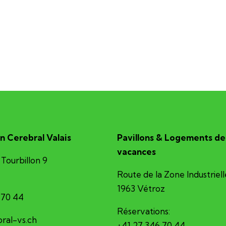
n Cerebral Valais
Pavillons & Logements de
vacances
Tourbillon 9
Route de la Zone Industriell
1963 Vétroz
 70 44
Réservations:
erec@ofni
+41 27 346 70 44