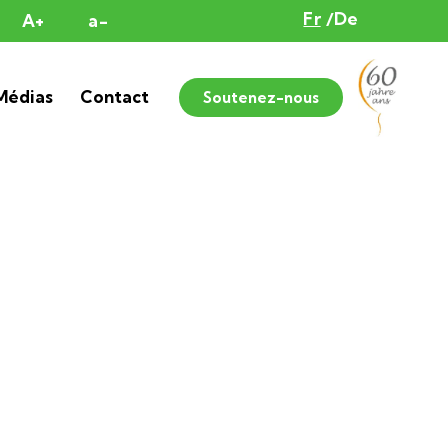
Fr
De
A+
a-
Médias
Contact
Soutenez-nous