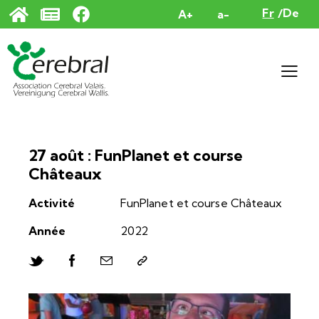
Panneau de gestion des cookies
Fr
De
A+
a-
27 août : FunPlanet et course
Châteaux
Activité
FunPlanet et course Châteaux
Année
2022