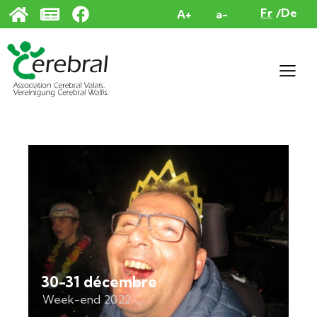
Panneau de gestion des cookies
Fr
De
A+
a-
30-31 décembre
Week-end 2022