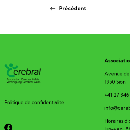
Précédent
Associatio
Avenue de 
1950 Sion
+41 27 346
Politique de confidentialité
hc.sv-larb
Horaires d’
lun-ven : 