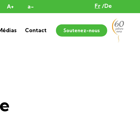
Fr
De
A+
a-
Médias
Contact
Soutenez-nous
de