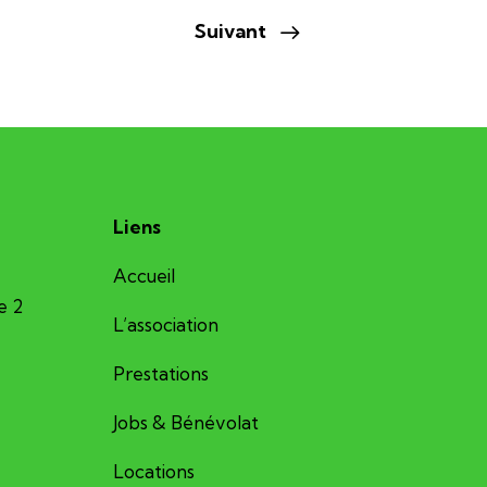
Suivant
Liens
Accueil
e 2
L’association
Prestations
Jobs & Bénévolat
Locations