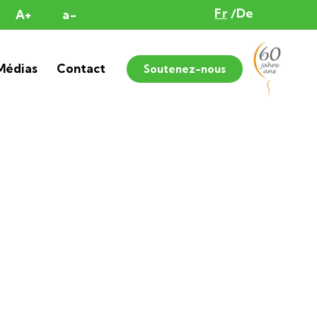
Fr
De
A+
a-
Médias
Contact
Soutenez-nous