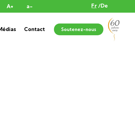
Fr
De
A+
a-
Médias
Contact
Soutenez-nous