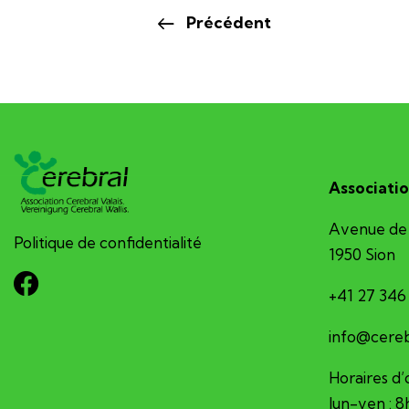
Précédent
Associatio
Avenue de 
Politique de confidentialité
1950 Sion
+41 27 346
hc.sv-larb
Horaires d’
lun-ven : 