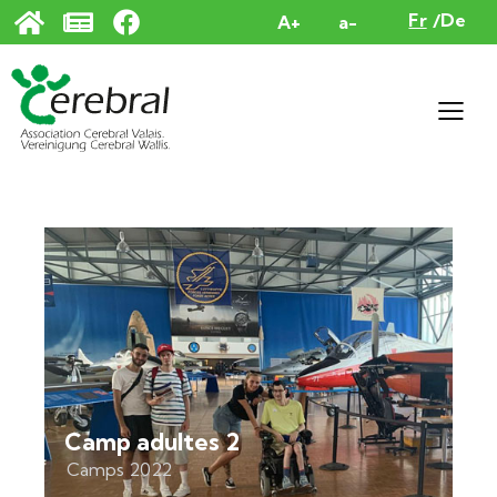
Panneau de gestion des cookies
Fr
De
A+
a-
Camp adultes 2
Camps 2022