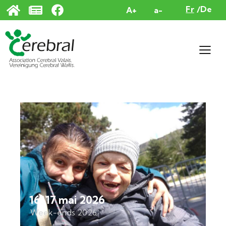
Panneau de gestion des cookies
Fr
De
A+
a-
16-17 mai 2026
Week-ends 2026