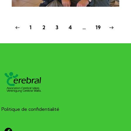
1
2
3
4
>
…
19
Politique de confidentialité