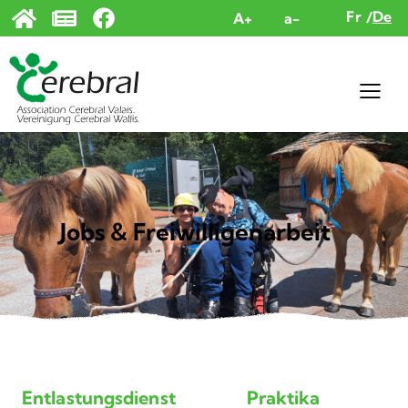
Cookie-Einstellungen
Fr
De
A+
a-
Jobs & Freiwilligenarbeit
Entlastungsdienst
Praktika