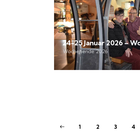
24-25 Januar 2026 – 
Wochenende 2026
<
1
2
3
4