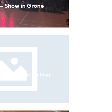
 – Show in Grône
– Palast der Lichter