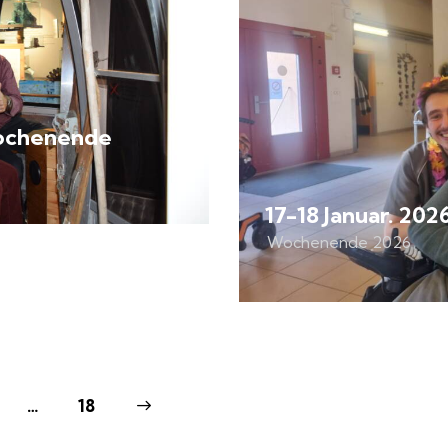
Wochenende
17-18 Januar. 20
Wochenende 2026
…
>
18