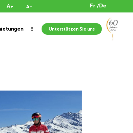
Fr
De
A+
a-
ietungen
Unterstützen Sie uns