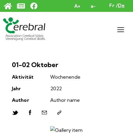
Cookie-Einstellungen
Fr
De
A+
a-
01-02 Oktober
Aktivität
Wochenende
Jahr
2022
Author
Author name