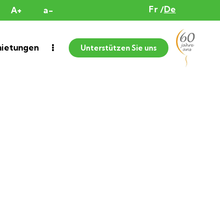
Fr
De
A+
a-
ietungen
Unterstützen Sie uns