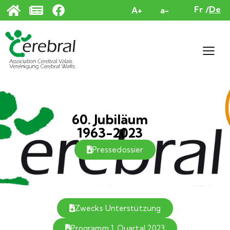
Cookie-Einstellungen
Fr
De
A+
a-
60. Jubiläum
1963-2023
Pressedossier
Zwecks Unterstützung
Programm 1. Quartal 2023